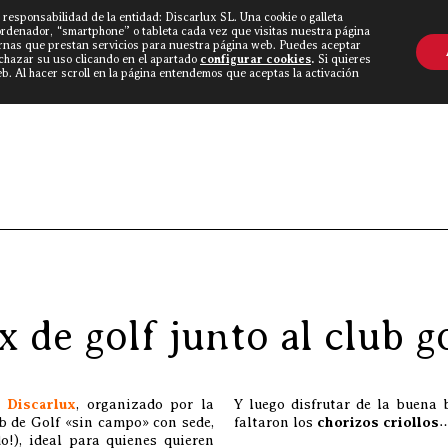
 responsabilidad de la entidad: Discarlux SL. Una cookie o galleta
OVINE WORLD
▼
TIEND
CONTACTO
ordenador, “smartphone” o tableta cada vez que visitas nuestra página
rnas que prestan servicios para nuestra página web. Puedes aceptar
echazar su uso clicando en el apartado
configurar cookies
.
Si quieres
. Al hacer scroll en la página entendemos que aceptas la activación
Discarlux
»
Blog Carnívoro
 de golf junto al club 
f
Discarlux
, organizado por la
Y luego disfrutar de la buena
 de Golf «sin campo» con sede,
faltaron los
chorizos criollos
o!), ideal para quienes quieren