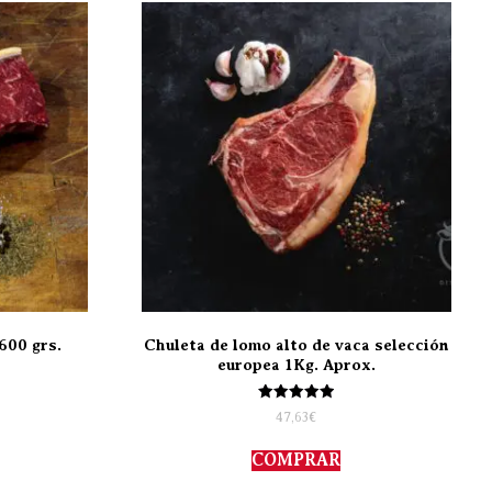
600 grs.
Chuleta de lomo alto de vaca selección
europea 1Kg. Aprox.
Valorado
47,63
€
con
5.00
de 5
COMPRAR