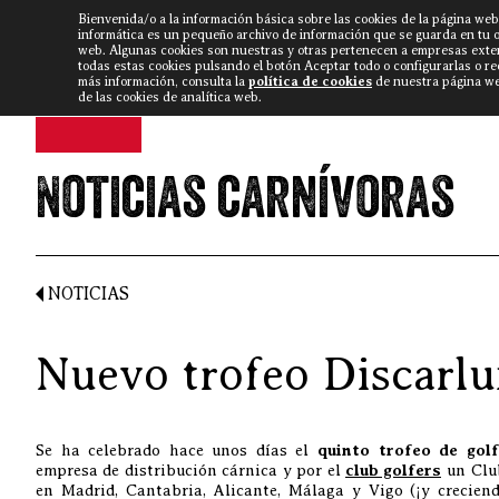
Bienvenida/o a la información básica sobre las cookies de la página web
DISCARLUX
▼
FISTERRA B
NOTICIAS
VÍDEOS
informática es un pequeño archivo de información que se guarda en tu 
web. Algunas cookies son nuestras y otras pertenecen a empresas exte
todas estas cookies pulsando el botón Aceptar todo o configurarlas o r
más información, consulta la
política de cookies
de nuestra página web
de las cookies de analítica web.
Noticias carnívoras
NOTICIAS
Nuevo trofeo Discarlux
Se ha celebrado hace unos días el
quinto trofeo de gol
empresa de distribución cárnica y por el
club golfers
un Club
en Madrid, Cantabria, Alicante, Málaga y Vigo (¡y creciend