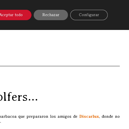
A ONLINE
▼
AYUDA
MI CUENTA
Aceptar todo
Rechazar
Configurar
»
Nuevo trofeo Discarlux de golf junto al club golfers…
golfers…
 barbacoa que prepararon los amigos de
Discarlux
, donde no
…