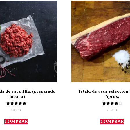
da de vaca 1Kg. (preparado
Tataki de vaca selección 
cárnico)
Aprox.
Valorado
Valorado
18,26
€
26,40
€
con
con
5.00
4.00
de 5
de 5
COMPRAR
COMPRAR