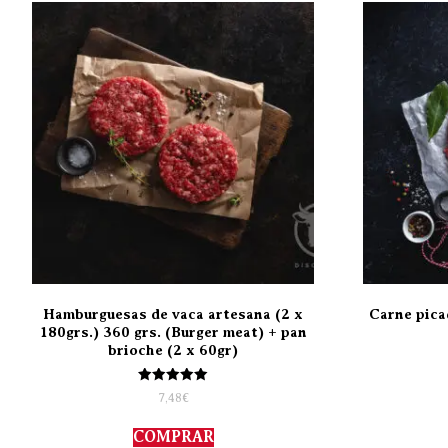
Hamburguesas de vaca artesana (2 x
Carne pica
180grs.) 360 grs. (Burger meat) + pan
brioche (2 x 60gr)
Valorado
7,48
€
con
5.00
de 5
COMPRAR