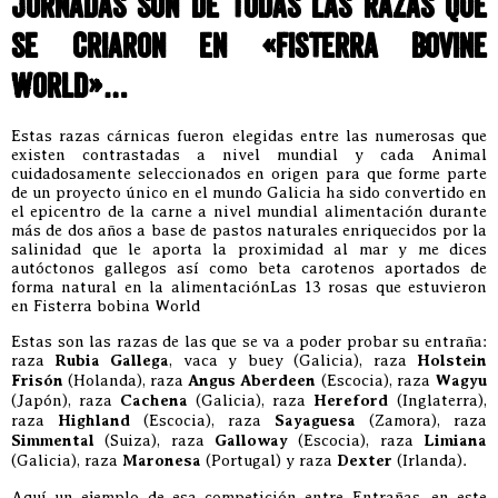
jornadas son de todas las razas que
se criaron en «Fisterra Bovine
World»…
Estas razas cárnicas fueron elegidas entre las numerosas que
existen contrastadas a nivel mundial y cada Animal
cuidadosamente seleccionados en origen para que forme parte
de un proyecto único en el mundo Galicia ha sido convertido en
el epicentro de la carne a nivel mundial alimentación durante
más de dos años a base de pastos naturales enriquecidos por la
salinidad que le aporta la proximidad al mar y me dices
autóctonos gallegos así como beta carotenos aportados de
forma natural en la alimentaciónLas 13 rosas que estuvieron
en Fisterra bobina World
Estas son las razas de las que se va a poder probar su entraña:
raza
Rubia Gallega
, vaca y buey (Galicia), raza
Holstein
Frisón
(Holanda), raza
Angus Aberdeen
(Escocia), raza
Wagyu
(Japón), raza
Cachena
(Galicia), raza
Hereford
(Inglaterra),
raza
Highland
(Escocia), raza
Sayaguesa
(Zamora), raza
Simmental
(Suiza), raza
Galloway
(Escocia), raza
Limiana
(Galicia), raza
Maronesa
(Portugal) y raza
Dexter
(Irlanda).
Aquí un ejemplo de esa competición entre Entrañas, en este