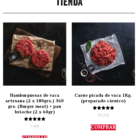
tienda
Hamburguesas de vaca
Carne picada de vaca 1Kg.
artesana (2 x 180grs.) 360
(preparado cárnico)
grs. (Burger meat) + pan
brioche (2 x 60gr)
Valorado
18,26
€
con
5.00
Valorado
de 5
7,48
€
COMPRAR
con
5.00
de 5