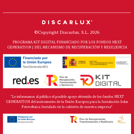
©Copyright Discarlux, S.L. 2026
PROGRAMA KIT DIGITAL FINANCIADO POR LOS FONDOS NEXT
GENERATION | DEL MECANISMO DE RECUPERACIÓN Y RESILIENCIA
"Le informamos al público el posible apoyo obtenido de los fondos NEXT
GENERATION del instrumento de la Unión Europea para la Instalación Solar
Fotovoltaica Instalado en la cubierta de nuestra empresa*