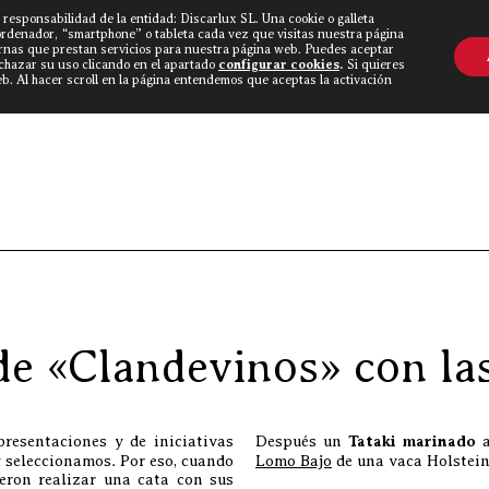
 responsabilidad de la entidad: Discarlux SL. Una cookie o galleta
OVINE WORLD
▼
TIEND
CONTACTO
ordenador, “smartphone” o tableta cada vez que visitas nuestra página
rnas que prestan servicios para nuestra página web. Puedes aceptar
echazar su uso clicando en el apartado
configurar cookies
.
Si quieres
. Al hacer scroll en la página entendemos que aceptas la activación
Discarlux
»
Blog Carnívoro
»
Maridaje de
de «Clandevinos» con la
resentaciones y de iniciativas
Después un
Tataki marinado
a
 seleccionamos. Por eso, cuando
Lomo Bajo
de una vaca Holstei
eron realizar una cata con sus