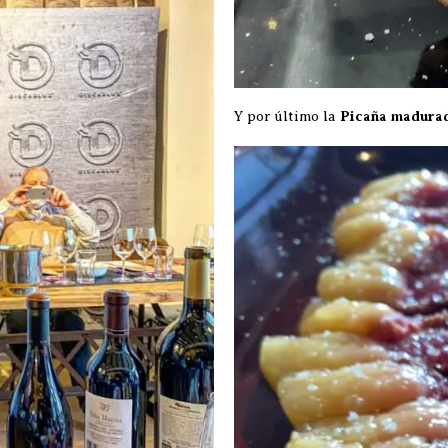
Y por último la
Picaña madura