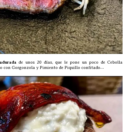
durada
de unos 20 días, que le pone un poco de Cebolla
co con Gorgonzola y Pimiento de Piquillo confitado…