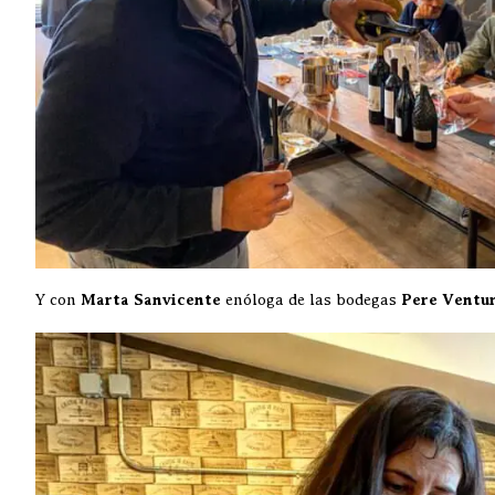
Y con
Marta Sanvicente
enóloga de las bodegas
Pere Ventu