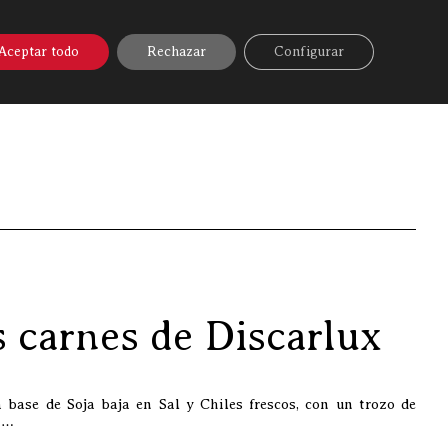
A ONLINE
▼
AYUDA
MI CUENTA
Aceptar todo
Rechazar
Configurar
 los vinos de “Clandevinos” con las carnes de Discarlux
s carnes de Discarlux
 base de Soja baja en Sal y Chiles frescos, con un trozo de
n…