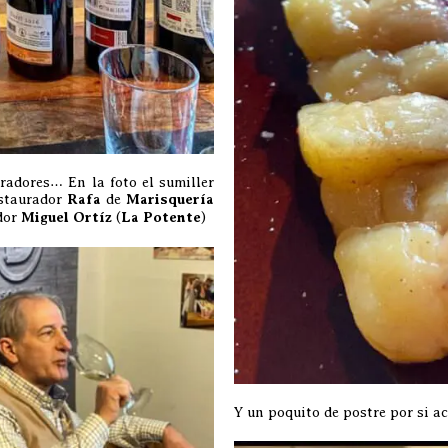
uradores… En la foto el sumiller
restaurador
Rafa
de
Marisquería
dor
Miguel Ortíz
(
La Potente
)
Y un poquito de postre por si