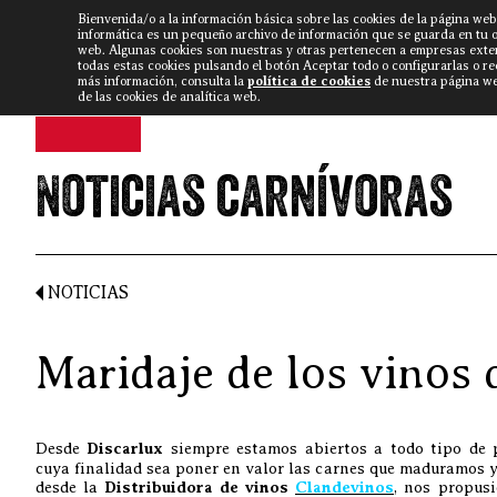
Bienvenida/o a la información básica sobre las cookies de la página web
DISCARLUX
▼
FISTERRA B
NOTICIAS
VÍDEOS
informática es un pequeño archivo de información que se guarda en tu 
web. Algunas cookies son nuestras y otras pertenecen a empresas exte
todas estas cookies pulsando el botón Aceptar todo o configurarlas o r
más información, consulta la
política de cookies
de nuestra página web
de las cookies de analítica web.
Noticias carnívoras
NOTICIAS
Maridaje de los vinos 
Desde
Discarlux
siempre estamos abiertos a todo tipo de p
cuya finalidad sea poner en valor las carnes que maduramos y
desde la
Distribuidora de vinos
Clandevinos
, nos propusi