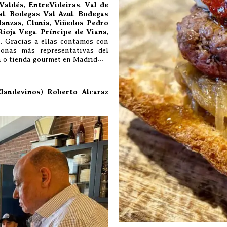
Valdés
,
EntreVideiras
,
Val de
al
,
Bodegas Val Azul
,
Bodegas
lanzas
,
Clunia
,
Viñedos Pedro
Rioja Vega
,
Príncipe de Viana
,
. Gracias a ellas contamos con
onas más representativas del
ca o tienda gourmet en Madrid…
landevinos
)
Roberto Alcaraz