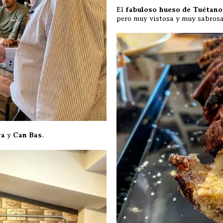
El
fabuloso hueso de Tuétano
pero muy vistosa y muy sabro
ra
y
Can Bas
.