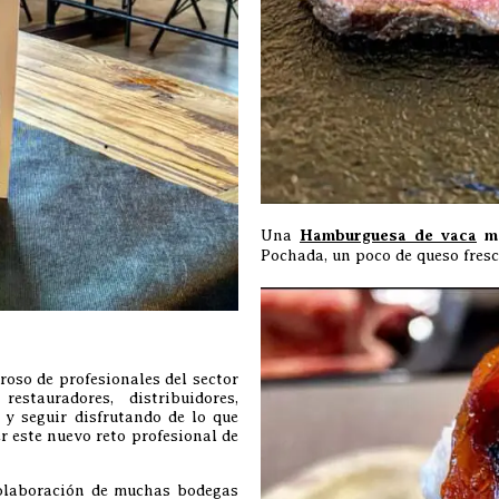
Una
Hamburguesa de vaca
ma
Pochada, un poco de queso fres
oso de profesionales del sector
estauradores, distribuidores,
 y seguir disfrutando de lo que
r este nuevo reto profesional de
colaboración de muchas bodegas