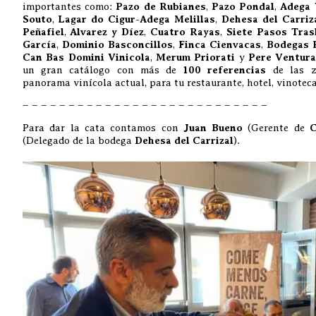
importantes como:
Pazo de Rubianes
,
Pazo Pondal
,
Adega 
Souto
,
Lagar do Cigur-Adega Melillas
,
Dehesa del Carriz
Peñafiel
,
Alvarez y Díez
,
Cuatro Rayas
,
Siete Pasos Tras
García
,
Dominio Basconcillos
,
Finca Cienvacas
,
Bodegas 
Can Bas Domini Vinicola
,
Merum Priorati
y
Pere Ventura
un gran catálogo con más de
100 referencias
de las z
panorama vinícola actual, para tu restaurante, hotel, vinote
– – – – – – – – – – – – – – – – – – – – – – – – – – –
Para dar la cata contamos con
Juan Bueno
(Gerente de
C
(Delegado de la bodega
Dehesa del Carrizal
).