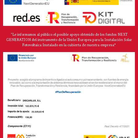
"Le informamos al público el posible apoyo obtenido de los fondos NEXT
GENERATION del instrumento de la Unión Europea para la Instalación Solar
Fotovoltaica Instalado en la cubierta de nuestra empresa*