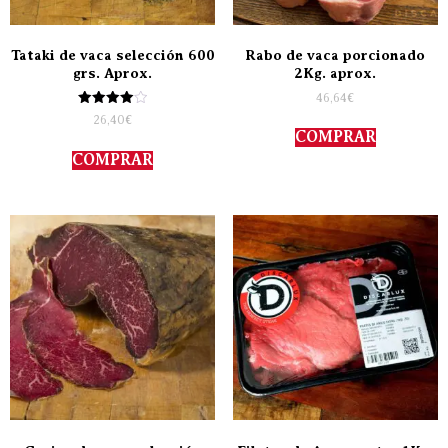
Tataki de vaca selección 600
Rabo de vaca porcionado
grs. Aprox.
2Kg. aprox.
46,64
€
Valorado
26,40
€
con
COMPRAR
4.00
de 5
COMPRAR