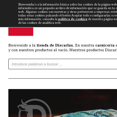
Bienvenida/o a la información básica sobre las cookies de la página web
DISCARLUX
▼
FISTERRA B
NOTICIAS
VÍDEOS
informática es un pequeño archivo de información que se guarda en tu 
web. Algunas cookies son nuestras y otras pertenecen a empresas exte
todas estas cookies pulsando el botón Aceptar todo o configurarlas o r
más información, consulta la
política de cookies
de nuestra página web
de las cookies de analítica web.
Bienvenido a la
tienda de Discarlux
. En nuestra
carnicería 
y con nuestros productos al vacío. Nuestros productos Discarl
Búsqueda de productos