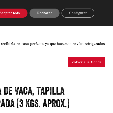
A ONLINE
▼
AYUDA
MI CUENTA
Aceptar todo
Rechazar
Configurar
nline
»
Picaña de Vaca, Tapilla madurada (3 Kgs. aprox.)
 recibirla en casa perfecta ya que hacemos envíos refrigerados
Volver a la tienda
 de Vaca, Tapilla
da (3 Kgs. aprox.)