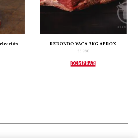
elección
REDONDO VACA 3KG APROX
56,98
€
COMPRAR