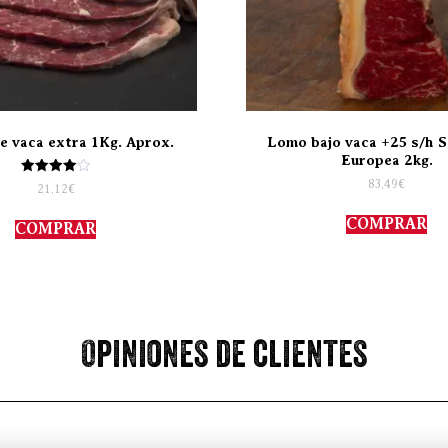
de vaca extra 1Kg. Aprox.
Lomo bajo vaca +25 s/h S
Europea 2kg.
83,49
€
Valorado
21,12
€
con
4.00
de 5
COMPRAR
COMPRAR
Opiniones de clientes