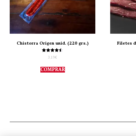
Chistorra Origen unid. (220 grs.)
Filetes 
Valorado
3,19
€
con
4.50
de 5
COMPRAR