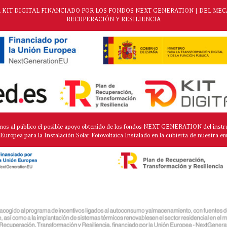
KIT DIGITAL FINANCIADO POR LOS FONDOS NEXT GENERATION | DEL ME
RECUPERACIÓN Y RESILIENCIA
mos al público el posible apoyo obtenido de los fondos NEXT GENERATION del instr
Europea para la Instalación Solar Fotovoltaica Instalado en la cubierta de nuestra e