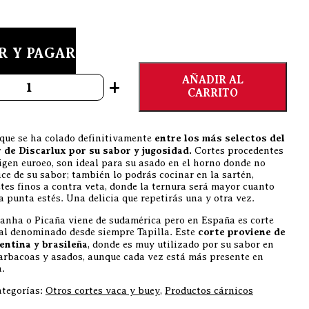
R Y PAGAR
Vaca, Tapilla madurada (3 Kgs. aprox.) cantidad
AÑADIR AL
+
CARRITO
que se ha colado definitivamente
entre los más selectos del
de Discarlux por su sabor y jugosidad.
Cortes procedentes
igen euroeo, son ideal para su asado en el horno donde no
ce de su sabor; también lo podrás cocinar en la sartén,
etes finos a contra veta, donde la ternura será mayor cuanto
a punta estés. Una delicia que repetirás una y otra vez.
canha o Picaña viene de sudamérica pero en España es corte
al denominado desde siempre Tapilla. Este
corte proviene de
gentina y brasileña
, donde es muy utilizado por su sabor en
barbacoas y asados, aunque cada vez está más presente en
a.
tegorías:
Otros cortes vaca y buey
,
Productos cárnicos