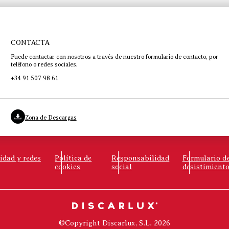
CONTACTA
Puede contactar con nosotros a través de nuestro formulario de contacto, por
teléfono o redes sociales.
+34 91 507 98 61
Zona de Descargas
cidad y redes
Política de
Responsabilidad
Formulario d
cookies
social
desistimient
©Copyright Discarlux, S.L. 2026