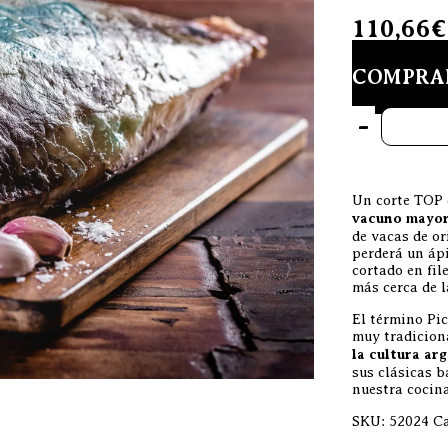
110,66
€
COMPRA
Picaña de 
-
Un corte TOP 
vacuno mayor 
de vacas de or
perderá un ápi
cortado en fil
más cerca de l
El término Pi
muy tradicion
la cultura ar
sus clásicas 
nuestra cocin
SKU:
52024
Ca