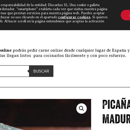
 responsabilidad de la entidad: Discarlux SL. Una cookie o galleta
OVINE WORLD
▼
TIEND
CONTACTO
ordenador, “smartphone” o tableta cada vez que visitas nuestra página
rnas que prestan servicios para nuestra página web. Puedes aceptar
echazar su uso clicando en el apartado
configurar cookies
.
Si quieres
. Al hacer scroll en la página entendemos que aceptas la activación
Discarlux
»
Comprar carne o
online
podrás pedir carne online desde cualquier lugar de España y
ux llegan listos para cocinarlos fácilmente y con poco esfuerzo.
BUSCAR
Picaña
madura