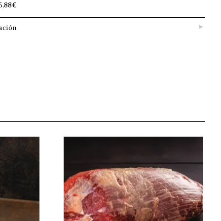
6,88€
ación