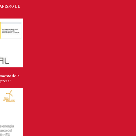
CANISMO DE
umento de la
mpresa*