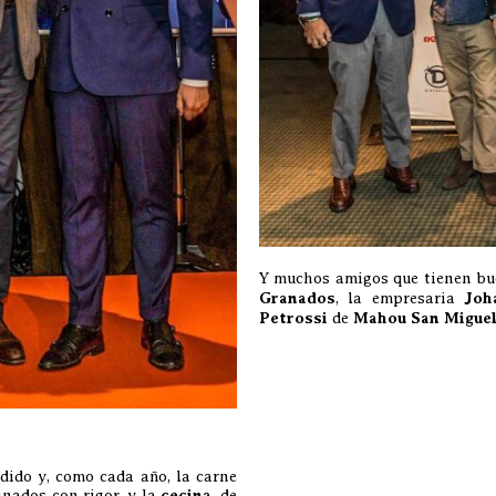
Y muchos amigos que tienen bue
Granados
, la empresaria
Joh
Petrossi
de
Mahou San Migue
dido y, como cada año, la carne
finados con rigor, y la
cecina
, de