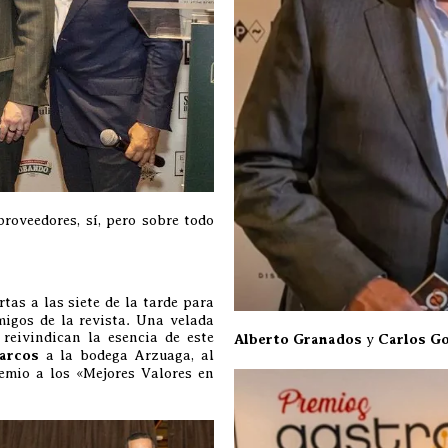
roveedores, sí, pero sobre todo
tas a las siete de la tarde para
migos de la revista. Una velada
eivindican la esencia de este
Alberto Granados
y
Carlos G
arcos
a la bodega Arzuaga, al
remio a los «Mejores Valores en