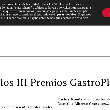
 responsabilidad de la entidad: Discarlux SL. Una cookie o galleta
OVINE WORLD
▼
TIEND
CONTACTO
ordenador, “smartphone” o tableta cada vez que visitas nuestra página
rnas que prestan servicios para nuestra página web. Puedes aceptar
echazar su uso clicando en el apartado
configurar cookies
.
Si quieres
. Al hacer scroll en la página entendemos que aceptas la activación
Discarlux
»
Blog Carnívor
los III Premios GastroPl
Carlos Ronda
y el director 
Discarlux
Alberto Granados
…
rca de doscientos profesionales