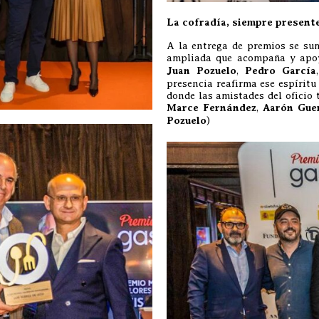
La cofradía, siempre presen
A la entrega de premios se su
ampliada que acompaña y apoy
Juan Pozuelo
,
Pedro García
presencia reafirma ese espíritu
donde las amistades del oficio 
Marce Fernández
,
Aarón Gue
Pozuelo
)