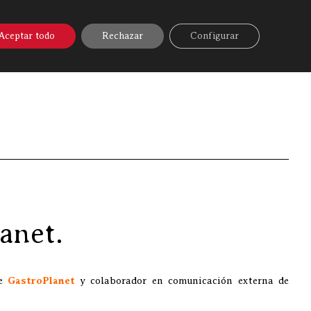
A ONLINE
▼
AYUDA
MI CUENTA
Aceptar todo
Rechazar
Configurar
o
»
Discarlux presente en los III Premios GastroPlanet.
anet.
de
GastroPlanet
y colaborador en comunicación externa de