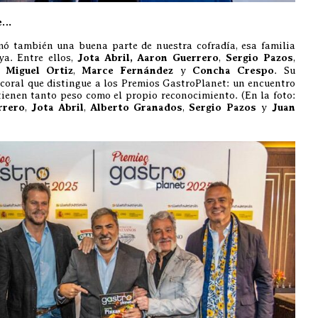
te…
mó también una buena parte de nuestra cofradía, esa familia
a. Entre ellos,
Jota Abril,
Aaron Guerrero
,
Sergio Pazos
,
,
Miguel Ortiz
,
Marce Fernández
y
Concha Crespo
. Su
 coral que distingue a los Premios GastroPlanet: un encuentro
tienen tanto peso como el propio reconocimiento. (En la foto:
rrero
,
Jota Abril
,
Alberto Granados
,
Sergio Pazos
y
Juan