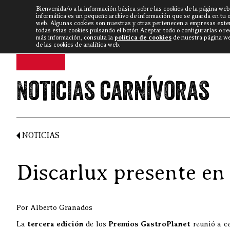
Bienvenida/o a la información básica sobre las cookies de la página web
DISCARLUX
▼
FISTERRA B
NOTICIAS
VÍDEOS
informática es un pequeño archivo de información que se guarda en tu 
web. Algunas cookies son nuestras y otras pertenecen a empresas exte
todas estas cookies pulsando el botón Aceptar todo o configurarlas o r
más información, consulta la
política de cookies
de nuestra página web
de las cookies de analítica web.
Noticias carnívoras
NOTICIAS
Discarlux presente en 
Por Alberto Granados
La
tercera edición
de los
Premios GastroPlanet
reunió a ce