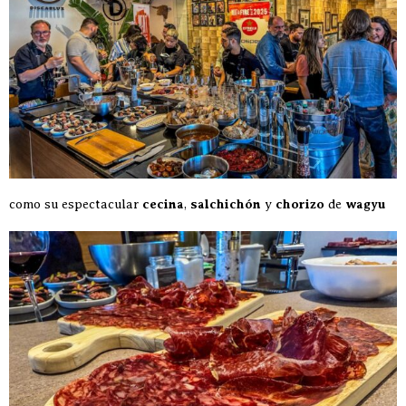
como su espectacular
cecina
,
salchichón
y
chorizo
de
wagyu