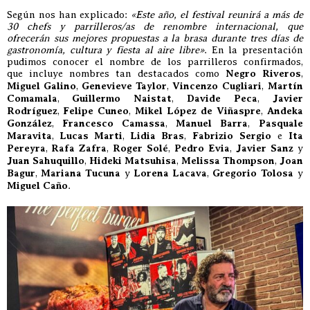
Según nos han explicado:
«Este año, el festival reunirá a más de
30 chefs y parrilleros/as de renombre internacional, que
ofrecerán sus mejores propuestas a la brasa durante tres días de
gastronomía, cultura y fiesta al aire libre»
. En la presentación
pudimos conocer el nombre de los parrilleros confirmados,
que incluye nombres tan destacados como
Negro Riveros
,
Miguel Galino
,
Genevieve Taylor
,
Vincenzo Cugliari
,
Martín
Comamala
,
Guillermo Naistat
,
Davide Peca
,
Javier
Rodríguez
,
Felipe Cuneo
,
Mikel López de Viñaspre
,
Andeka
González
,
Francesco Camassa
,
Manuel Barra
,
Pasquale
Maravita
,
Lucas Marti
,
Lidia Bras
,
Fabrizio Sergio
e
Ita
Pereyra
,
Rafa Zafra
,
Roger Solé
,
Pedro Evia
,
Javier Sanz
y
Juan Sahuquillo
,
Hideki Matsuhisa
,
Melissa Thompson
,
Joan
Bagur
,
Mariana Tucuna
y
Lorena Lacava
,
Gregorio Tolosa
y
Miguel Caño
.