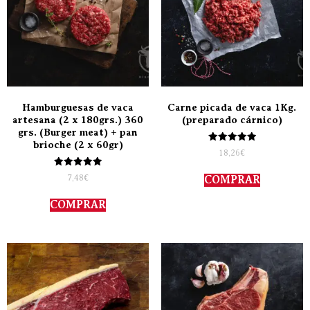
Hamburguesas de vaca
Carne picada de vaca 1Kg.
artesana (2 x 180grs.) 360
(preparado cárnico)
grs. (Burger meat) + pan
brioche (2 x 60gr)
Valorado
18,26
€
con
5.00
Valorado
de 5
7,48
€
COMPRAR
con
5.00
de 5
COMPRAR