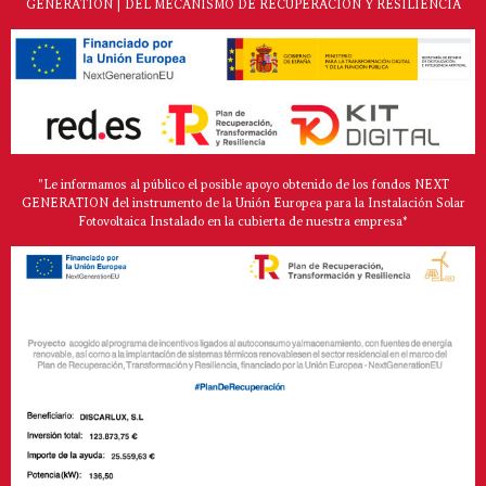
GENERATION | DEL MECANISMO DE RECUPERACIÓN Y RESILIENCIA
"Le informamos al público el posible apoyo obtenido de los fondos NEXT
GENERATION del instrumento de la Unión Europea para la Instalación Solar
Fotovoltaica Instalado en la cubierta de nuestra empresa*