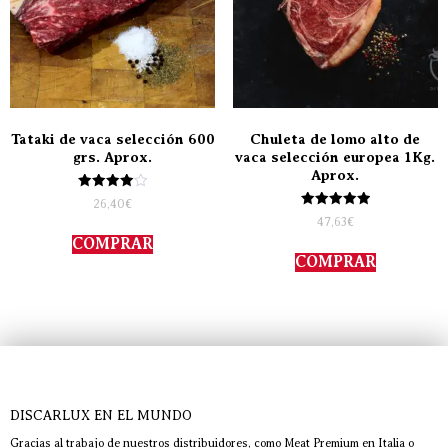
Tataki de vaca selección 600
Chuleta de lomo alto de
grs. Aprox.
vaca selección europea 1Kg.
Aprox.
Valorado
26,40
€
con
Valorado
47,63
€
4.00
con
de 5
COMPRAR
5.00
de 5
COMPRAR
DISCARLUX EN EL MUNDO
Gracias al trabajo de nuestros distribuidores, como Meat Premium en Italia o