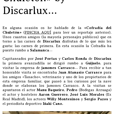
Discarlux…
En alguna ocasión os he hablado de la
«Cofradía del
Chuletón»
(
PINCHA AQUÍ
para leer un reportaje anterior).
Unos cuantos amigos (la mayoría personajes públicos) que en
torno a las carnes de
Discarlux
disfrutan de lo que más les
gusta: las carnes de primera. En esta ocasión la Cofradía ha
puesto rumbo a
Salamanca
…
Capitaneados por
José Portas
y
Carlos Ronda
de
Discarlux
la primera avanzadilla se dirigió rumbo a
Guijuelo
, para
visitar la empresa de
jamones Carrasco
… Para recibir a tan
honorable visita se encontraba J
uan Atanasio Carrasco
para
los amigos «Tanacho», veterinario y uno de los propietarios de
esta empresa familiar, que paseó a los curiosos por la nave
donde se elaboran los jamones Carrasco. A la visitan se
apuntaron el actor
Manu Baqueiro
,
Pedro
(Bodegas Arzuaga)
el actor y hostelero
Aaron Guerrero
,
José Luis Morales
(Ex
Real Madrid), los actores
Willy Montesinos
y
Sergio Pazos
y
el periodista deportivo
Iñaki Cano.