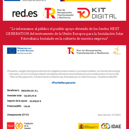
"Le informamos al público el posible apoyo obtenido de los fondos NEXT
GENERATION del instrumento de la Unión Europea para la Instalación Solar
Fotovoltaica Instalado en la cubierta de nuestra empresa*