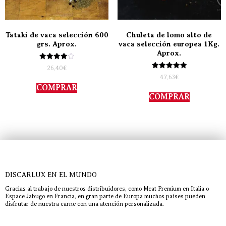
Tataki de vaca selección 600
Chuleta de lomo alto de
grs. Aprox.
vaca selección europea 1Kg.
Aprox.
Valorado
26,40
€
con
Valorado
47,63
€
4.00
con
de 5
COMPRAR
5.00
de 5
COMPRAR
DISCARLUX EN EL MUNDO
Gracias al trabajo de nuestros distribuidores, como Meat Premium en Italia o
Espace Jabugo en Francia, en gran parte de Europa muchos países pueden
disfrutar de nuestra carne con una atención personalizada.