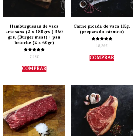
Hamburguesas de vaca
Carne picada de vaca 1Kg.
artesana (2 x 180grs.) 360
(preparado cárnico)
grs. (Burger meat) + pan
brioche (2 x 60gr)
Valorado
18,26
€
con
5.00
Valorado
de 5
7,48
€
COMPRAR
con
5.00
de 5
COMPRAR