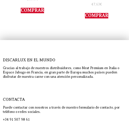
con
Valorado
47,63
€
4.00
con
de 5
COMPRAR
5.00
de 5
COMPRAR
DISCARLUX EN EL MUNDO
Gracias al trabajo de nuestros distribuidores, como Meat Premium en Italia o
Espace Jabugo en Francia, en gran parte de Europa muchos países pueden
disfrutar de nuestra carne con una atención personalizada.
CONTACTA
Puede contactar con nosotros a través de nuestro formulario de contacto, por
teléfono o redes sociales.
+34 91 507 98 61