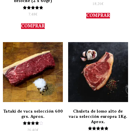
brioche (2 x 60gr)
Valorado
18,26
€
con
5.00
Valorado
de 5
7,48
€
COMPRAR
con
5.00
de 5
COMPRAR
Tataki de vaca selección 600
Chuleta de lomo alto de
grs. Aprox.
vaca selección europea 1Kg.
Aprox.
Valorado
26,40
€