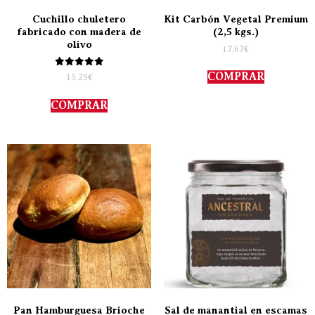
Cuchillo chuletero
Kit Carbón Vegetal Premium
fabricado con madera de
(2,5 kgs.)
olivo
17,67
€
Valorado
COMPRAR
15,25
€
con
5.00
de 5
COMPRAR
Pan Hamburguesa Brioche
Sal de manantial en escamas