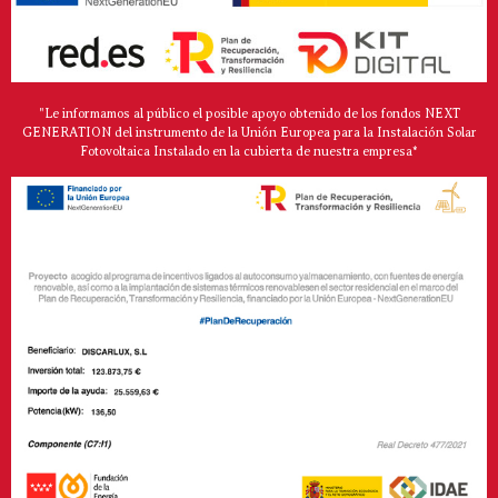
"Le informamos al público el posible apoyo obtenido de los fondos NEXT
GENERATION del instrumento de la Unión Europea para la Instalación Solar
Fotovoltaica Instalado en la cubierta de nuestra empresa*