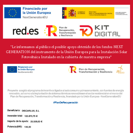
"Le informamos al público el posible apoyo obtenido de los fondos NEXT
GENERATION del instrumento de la Unión Europea para la Instalación Solar
Fotovoltaica Instalado en la cubierta de nuestra empresa*