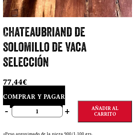
Chateaubriand de
solomillo de vaca
selección
77,44
€
COMPRAR Y PAGAR
Chateaubriand de solomillo de vaca selección cantidad
AÑADIR AL
-
+
CARRITO
«Peso aproximado de la pieza 900/1.100 grs.