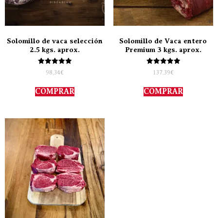
Solomillo de vaca selección
Solomillo de Vaca entero
2.5 kgs. aprox.
Premium 3 kgs. aprox.
Valorado
Valorado
98,34
€
137,39
€
con
con
5.00
5.00
de 5
de 5
COMPRAR
COMPRAR