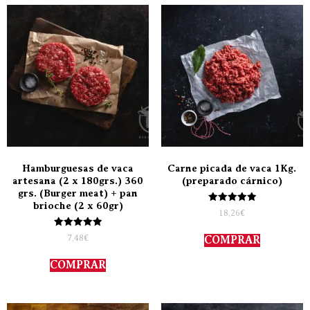
Hamburguesas de vaca
Carne picada de vaca 1Kg.
artesana (2 x 180grs.) 360
(preparado cárnico)
grs. (Burger meat) + pan
brioche (2 x 60gr)
Valorado
18,26
€
con
5.00
Valorado
de 5
7,48
€
COMPRAR
con
5.00
de 5
COMPRAR