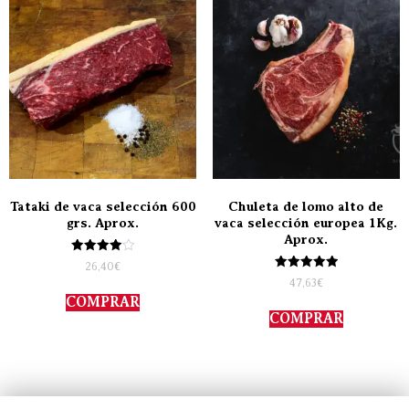
Tataki de vaca selección 600
Chuleta de lomo alto de
grs. Aprox.
vaca selección europea 1Kg.
Aprox.
Valorado
26,40
€
con
Valorado
47,63
€
4.00
con
de 5
COMPRAR
5.00
de 5
COMPRAR