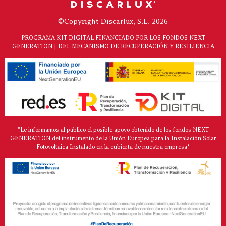
©Copyright Discarlux, S.L. 2026
PROGRAMA KIT DIGITAL FINANCIADO POR LOS FONDOS NEXT
GENERATION | DEL MECANISMO DE RECUPERACIÓN Y RESILIENCIA
"Le informamos al público el posible apoyo obtenido de los fondos NEXT
GENERATION del instrumento de la Unión Europea para la Instalación Solar
Fotovoltaica Instalado en la cubierta de nuestra empresa*