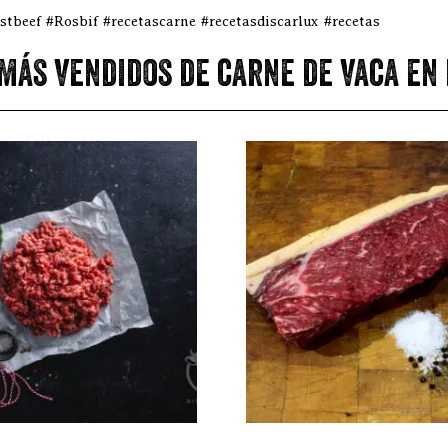
beef #Rosbif #recetascarne #recetasdiscarlux #recetas
más vendidos de carne de vaca en