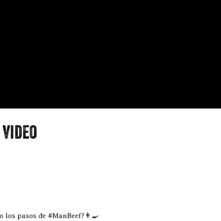
 video
do los pasos de #ManBeef?👨‍🍳