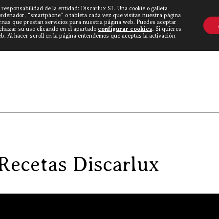
 responsabilidad de la entidad: Discarlux SL. Una cookie o galleta
OVINE WORLD
▼
TIEND
CONTACTO
ordenador, “smartphone” o tableta cada vez que visitas nuestra página
rnas que prestan servicios para nuestra página web. Puedes aceptar
echazar su uso clicando en el apartado
configurar cookies
.
Si quieres
. Al hacer scroll en la página entendemos que aceptas la activación
Disc
 Recetas Discarlux