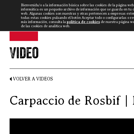
Bienvenida/o a la información básica sobre las cookies de la página web
DISCARLUX
▼
FISTERRA B
NOTICIAS
VÍDEOS
informática es un pequeño archivo de información que se guarda en tu 
web. Algunas cookies son nuestras y otras pertenecen a empresas exte
todas estas cookies pulsando el botón Aceptar todo o configurarlas o r
más información, consulta la
política de cookies
de nuestra página web
de las cookies de analítica web.
Video
VOLVER A VIDEOS
Carpaccio de Rosbif |