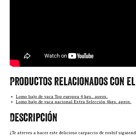
Productos relacionados con el
Lomo bajo de vaca Top europea 4 kgs.. aprox.
Lomo bajo de vaca nacional Extra Selección 4kgs. aprox.
Descripción
¿Te atreves a hacer este delicioso carpaccio de rosbif siguien