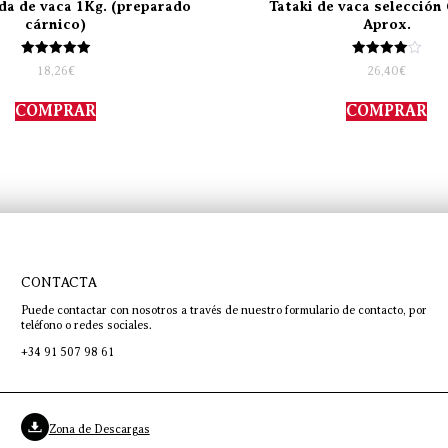
da de vaca 1Kg. (preparado
Tataki de vaca selección 
cárnico)
Aprox.
Valorado
Valorado
18,26
€
26,40
€
con
con
5.00
4.00
de 5
de 5
COMPRAR
COMPRAR
CONTACTA
Puede contactar con nosotros a través de nuestro formulario de contacto, por
teléfono o redes sociales.
+34 91 507 98 61
Zona de Descargas