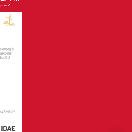
umento de la
mpresa*