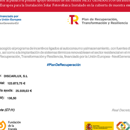
mos al público el posible apoyo obtenido de los fondos NEXT GENERATION del instr
Europea para la Instalación Solar Fotovoltaica Instalado en la cubierta de nuestra e