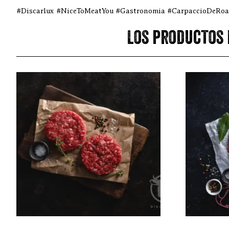
#Discarlux #NiceToMeatYou #Gastronomia #CarpaccioDeRoast
Los productos 