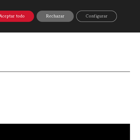
A ONLINE
▼
AYUDA
MI CUENTA
Aceptar todo
Rechazar
Configurar
arlux
»
Videos
»
Carpaccio de Rosbif | Recetas Discarlux