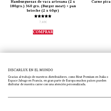
Hamburguesas de vaca artesana (2 x
Carne pica
180grs.) 360 grs. (Burger meat) + pan
brioche (2 x 60gr)
Valorado
7,48
€
con
5.00
de 5
COMPRAR
DISCARLUX EN EL MUNDO
Gracias al trabajo de nuestros distribuidores, como Meat Premium en Italia o
Espace Jabugo en Francia, en gran parte de Europa muchos países pueden
disfrutar de nuestra carne con una atención personalizada.