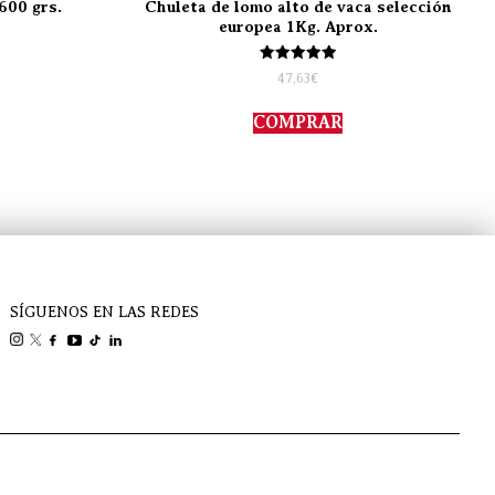
600 grs.
Chuleta de lomo alto de vaca selección
europea 1Kg. Aprox.
Valorado
47,63
€
con
5.00
de 5
COMPRAR
SÍGUENOS EN LAS REDES