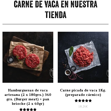
carne de vaca en nuestra
tienda
Hamburguesas de vaca
Carne picada de vaca 1Kg.
artesana (2 x 180grs.) 360
(preparado cárnico)
grs. (Burger meat) + pan
brioche (2 x 60gr)
Valorado
18,26
€
con