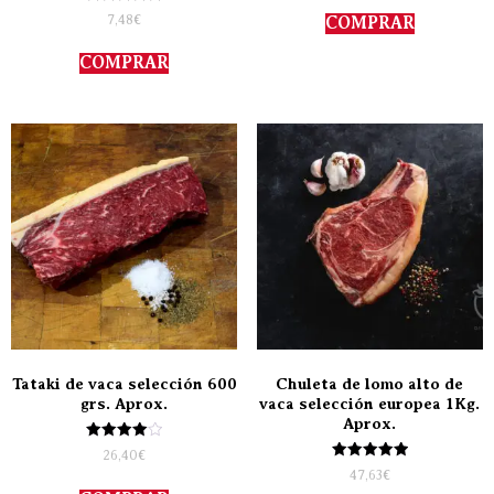
5.00
Valorado
de 5
7,48
€
COMPRAR
con
5.00
de 5
COMPRAR
Tataki de vaca selección 600
Chuleta de lomo alto de
grs. Aprox.
vaca selección europea 1Kg.
Aprox.
Valorado
26,40
€
con
Valorado
47,63
€
4.00
con
de 5