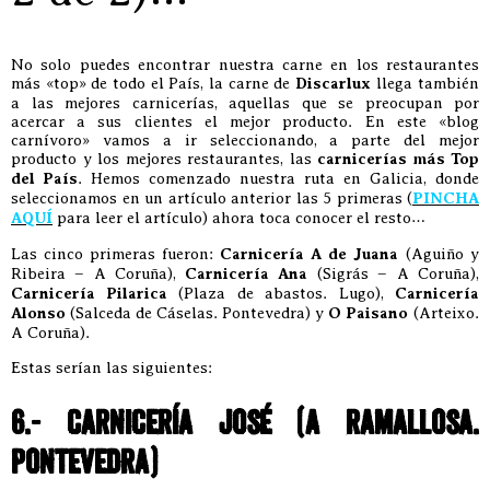
No solo puedes encontrar nuestra carne en los restaurantes
más «top» de todo el País, la carne de
Discarlux
llega también
a las mejores carnicerías, aquellas que se preocupan por
acercar a sus clientes el mejor producto. En este «blog
carnívoro» vamos a ir seleccionando, a parte del mejor
producto y los mejores restaurantes, las
carnicerías más Top
del País
. Hemos comenzado nuestra ruta en Galicia, donde
seleccionamos en un artículo anterior las 5 primeras (
PINCHA
AQUÍ
para leer el artículo) ahora toca conocer el resto…
Las cinco primeras fueron:
Carnicería A de Juana
(Aguiño y
Ribeira – A Coruña),
Carnicería Ana
(Sigrás – A Coruña),
Carnicería Pilarica
(Plaza de abastos. Lugo),
Carnicería
Alonso
(Salceda de Cáselas. Pontevedra) y
O Paisano
(Arteixo.
A Coruña).
Estas serían las siguientes:
6.- CARNICERÍA JOSÉ (A RAMALLOSA.
PONTEVEDRA)