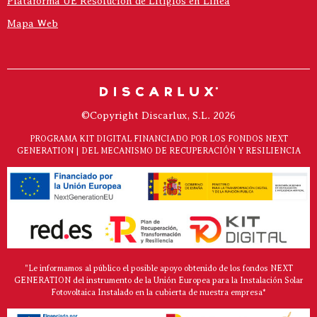
Plataforma UE Resolución de Litigios en Línea
Mapa Web
©Copyright Discarlux, S.L. 2026
PROGRAMA KIT DIGITAL FINANCIADO POR LOS FONDOS NEXT
GENERATION | DEL MECANISMO DE RECUPERACIÓN Y RESILIENCIA
"Le informamos al público el posible apoyo obtenido de los fondos NEXT
GENERATION del instrumento de la Unión Europea para la Instalación Solar
Fotovoltaica Instalado en la cubierta de nuestra empresa*