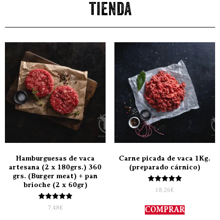
tienda
Hamburguesas de vaca
Carne picada de vaca 1Kg.
artesana (2 x 180grs.) 360
(preparado cárnico)
grs. (Burger meat) + pan
brioche (2 x 60gr)
Valorado
18,26
€
con
5.00
Valorado
de 5
7,48
€
COMPRAR
con
5.00