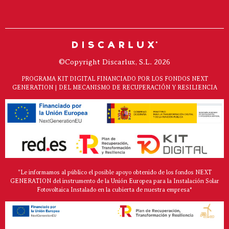
©Copyright Discarlux, S.L. 2026
PROGRAMA KIT DIGITAL FINANCIADO POR LOS FONDOS NEXT
GENERATION | DEL MECANISMO DE RECUPERACIÓN Y RESILIENCIA
"Le informamos al público el posible apoyo obtenido de los fondos NEXT
GENERATION del instrumento de la Unión Europea para la Instalación Solar
Fotovoltaica Instalado en la cubierta de nuestra empresa*