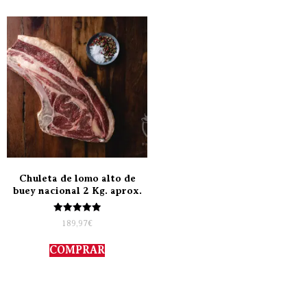
Chuleta de lomo alto de
buey nacional 2 Kg. aprox.
Valorado
189,97
€
con
5.00
de 5
COMPRAR