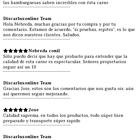
las hamburguesas saben increibles con ésta carne
Valorado
con
5
de 5
Discarluxonline Team
Hola Nebreda, muchas gracias por tu compra y por tu
comentario. Estamos de acuerdo, "si pruebas, repites", es lo que
nos dicen nuestros clientes. Saludos.
Nebreda conil
Sólo puedo decir que hay que probarlo para entender que la
Valorado
calidad de esta carne es espectacular, Señores propietarios
con
5
de 5
seguir así un 10
Discarluxonline Team
Gracias Jose, estos son los comentarios que nos gusta oir, aún
así queremos seguir mejorando.
Jose
Calidad suprema, en todos los productos, todo súper bien
Valorado
preparado y transporte súper rapido
con
5
de 5
Discarluxonline Team