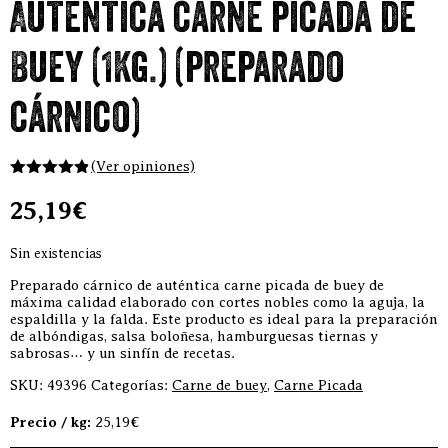
Auténtica carne picada de
Buey (1Kg.) (preparado
cárnico)
(Ver opiniones)
4.80
out of
5
25,19
€
Sin existencias
Preparado cárnico de auténtica carne picada de buey de
máxima calidad elaborado con cortes nobles como la aguja, la
espaldilla y la falda. Este producto es ideal para la preparación
de albóndigas, salsa boloñesa, hamburguesas tiernas y
sabrosas… y un sinfín de recetas.
SKU:
49396
Categorías:
Carne de buey
,
Carne Picada
Precio / kg:
25,19€