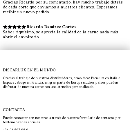
Gracias Ricardo por su comentario, hay mucho trabajo detrás
de cada corte que enviamos a nuestros clientes. Esperamos
recibir un nuevo pedido.
Ricardo Ramirez Cortes
Sabor riquísimo, se aprecia la calidad de la carne nada más
Valorado
abrir el envoltorio.
con
5
de 5
DISCARLUX EN EL MUNDO
Gracias al trabajo de nuestros distribuidores, como Meat Premium en Italia o
Espace Jabugo en Francia, en gran parte de Europa muchos países pueden
disfrutar de nuestra carne con una atención personalizada.
CONTACTA
Puede contactar con nosotros a través de nuestro formulario de contacto, por
teléfono o redes sociales.
+34 91 507 98 61