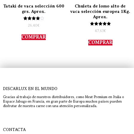
Tataki de vaca selección 600
Chuleta de lomo alto de
grs. Aprox.
vaca selección europea 1Kg.
Aprox.
Valorado
26,40
€
con
Valorado
47,63
€
4.00
con
de 5
COMPRAR
5.00
de 5
COMPRAR
DISCARLUX EN EL MUNDO
Gracias al trabajo de nuestros distribuidores, como Meat Premium en Italia o
Espace Jabugo en Francia, en gran parte de Europa muchos países pueden
disfrutar de nuestra carne con una atención personalizada.
CONTACTA