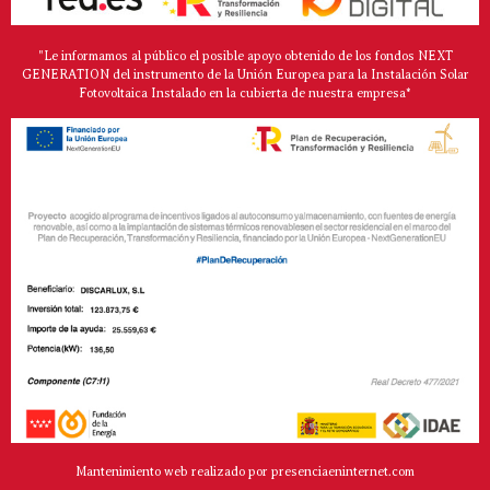
"Le informamos al público el posible apoyo obtenido de los fondos NEXT
GENERATION del instrumento de la Unión Europea para la Instalación Solar
Fotovoltaica Instalado en la cubierta de nuestra empresa*
Mantenimiento web realizado por presenciaeninternet.com