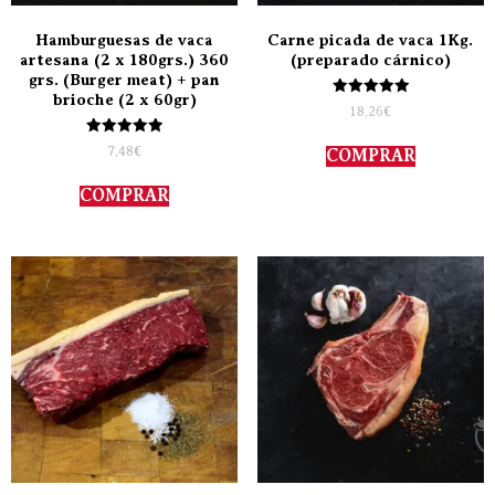
Hamburguesas de vaca
Carne picada de vaca 1Kg.
artesana (2 x 180grs.) 360
(preparado cárnico)
grs. (Burger meat) + pan
brioche (2 x 60gr)
Valorado
18,26
€
con
5.00
Valorado
de 5
7,48
€
COMPRAR
con
5.00
de 5
COMPRAR