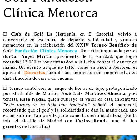
Clínica Menorca
El
Club de Golf La Herrería
, en El Escorial, volvió a
convertirse en escenario de deporte, solidaridad y grandes
momentos en la celebración del
XXIV Torneo Benéfico de
Golf
Fundación Clínica Menorca
. Una cita impulsada por el
doctor Ángel Martín
, presidente de la entidad, que logró
recaudar 13.000 euros destinados a la lucha contra el cáncer de
mama. Un evento al que no faltó, como en años anteriores, el
apoyo de
Discarlux
, una de las empresas más importantes en
distribucción de carne de vacuno.
El torneo contó con un saque de honor de lujo, protagonizado
por el alcalde de Madrid,
José Luis Martínez-Almeida
, y el
tenista
Rafa Nadal
, quien subrayó el valor de esta iniciativa:
“Este torneo ya es toda una tradición”
, señaló el manacorí,
recordando que el golf y la solidaridad se dan la mano cada año
en un entorno tan privilegiado como la sierra madrileña. (En la
foto el alcalde de Madrid con
Carlos Ronda
, uno de los
gerentes de Discarlux)