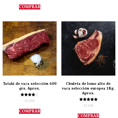
5.00
de 5
COMPRAR
Tataki de vaca selección 600
Chuleta de lomo alto de
grs. Aprox.
vaca selección europea 1Kg.
Aprox.
Valorado
26,40
€
con
Valorado
47,63
€
4.00
con
de 5
COMPRAR
5.00
de 5
COMPRAR