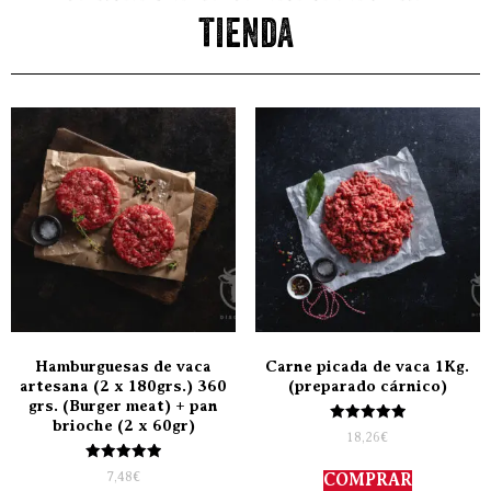
tienda
Hamburguesas de vaca
Carne picada de vaca 1Kg.
artesana (2 x 180grs.) 360
(preparado cárnico)
grs. (Burger meat) + pan
brioche (2 x 60gr)
Valorado
18,26
€
con
5.00
Valorado
de 5
7,48
€
COMPRAR
con