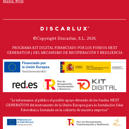
Mapa Web
©Copyright Discarlux, S.L. 2026
PROGRAMA KIT DIGITAL FINANCIADO POR LOS FONDOS NEXT
GENERATION | DEL MECANISMO DE RECUPERACIÓN Y RESILIENCIA
"Le informamos al público el posible apoyo obtenido de los fondos NEXT
GENERATION del instrumento de la Unión Europea para la Instalación Solar
Fotovoltaica Instalado en la cubierta de nuestra empresa*