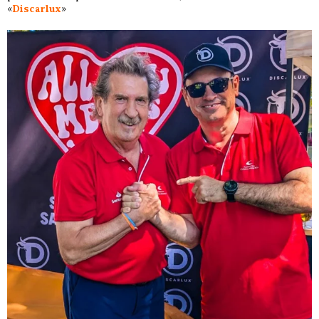
«
Discarlux
»