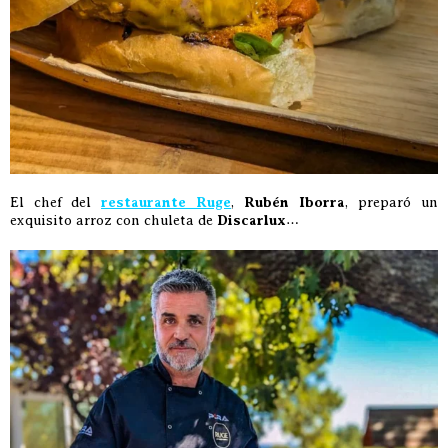
El chef del
restaurante Ruge
,
Rubén Iborra
, preparó un
exquisito arroz con chuleta de
Discarlux
…