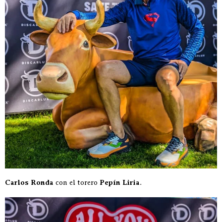
Carlos Ronda
con el torero
Pepín Liria
.