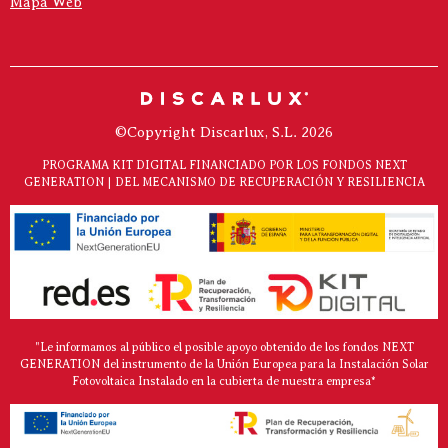
Mapa Web
©Copyright Discarlux, S.L. 2026
PROGRAMA KIT DIGITAL FINANCIADO POR LOS FONDOS NEXT
GENERATION | DEL MECANISMO DE RECUPERACIÓN Y RESILIENCIA
"Le informamos al público el posible apoyo obtenido de los fondos NEXT
GENERATION del instrumento de la Unión Europea para la Instalación Solar
Fotovoltaica Instalado en la cubierta de nuestra empresa*