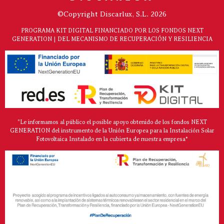
©Copyright Discarlux, S.L. 2026
PROGRAMA KIT DIGITAL FINANCIADO POR LOS FONDOS NEXT
GENERATION | DEL MECANISMO DE RECUPERACIÓN Y RESILIENCIA
"Le informamos al público el posible apoyo obtenido de los fondos NEXT
GENERATION del instrumento de la Unión Europea para la Instalación Solar
Fotovoltaica Instalado en la cubierta de nuestra empresa*