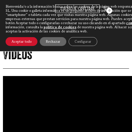
Bienvenida/o a la información básica sobre las cookies de la página web responsa
TIENDA ONLINE
SL. Una cookie o galleta informática es un pequeño archivo de información que se
0
“smartphone” o tableta cada vez que visitas nuestra página web. Algunas cookies
empresas externas que prestan servicios para nuestra página web. Puedes acepta
botón Aceptar todo o configurarlas o rechazar su uso clicando en el apartado
con
Discarlux
»
Videos
»
Página 7
información, consulta la
política de cookies
de nuestra página web. Al hacer sc
aceptas la activación de las cookies de analítica web.
Aceptar todo
Rechazar
Configurar
Videos