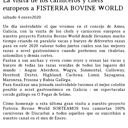
La visita de los carniceros y chefs
europeos a FISTERRA BOVINE WORLD
sábado 4 enero2020
Un día inolvidable el que vivimos en el concejo de Ames,
Galicia, con la visita de los chefs y carniceros europeos a
nuestro proyecto Fisterra Bovine World donde llevamos mucho
tiempo criando en paralelo vacas y bueyes de diferentes razas
para en este 2020 valorar todos juntos cuáles son las mejores
razas a nivel gastronómico cuando probemos sus chuletas,
solomillos y demás cortes.
Pastan a sus anchas y viven como reyes y reinas las vacas y
bueyes de todas las razas venidas de todos los lugares del
mundo : Angus Aberdeen, Wagyu, Simmental, Galloway,
Hereford, Dexter, Highland, Cachena, Limiá, Sayaguesa,
Maronesa, Frisona y Rubia Gallega.
Para finalizar una jornada inolvidable tuvimos el mejor colofón
posible a nivel gastronómico en Galicia : un espectacular
cocido gallego en O Fogar de Selmo.
Cómo homenaje a esta última gran visita a nuestro proyecto
Fisterra Bovine World SORTEAMOS tres camisetas 100%
carnívoras de Discarlux a todos aquellos que os suscribáis a
nuestro canal en el mes de Enero.