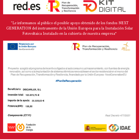
"Le informamos al público el posible apoyo obtenido de los fondos NEXT
GENERATION del instrumento de la Unión Europea para la Instalación Solar
Fotovoltaica Instalado en la cubierta de nuestra empresa*